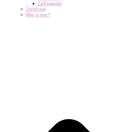
Zelfstandig
Zorgvisie
Wie is wie?